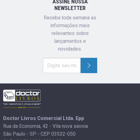
ASSINE NOSSA
NEWSLETTER
Receba toda semana as
informações mais
relevantes sobre
lançamentos e
novidades.
Doctor Livros Comercial Ltda. Epp
Rua da Economia, 42 - Vila nova savoia
São Paulo - SP - CEP 03532-050