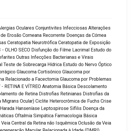
lergias Oculares Conjuntivites Infecciosas Alterações
e de Erosão Corneana Recorrente Doenças da Córnea
sas Ceratopatia Neurotrófica Ceratopatia de Exposição
o 3 - OLHO SECO Disfunção do Filme Lacrimal Estudo do
farites Outras Infecções Bacterianas e Virais
 Teste de Sobrecarga Hídrica Estudo do Nervo Óptico
rrágico Glaucoma Cortisônico Glaucoma por
ma Relacionado a Facectomia Glaucoma por Problemas
 7 - RETINA E VÍTREO Anatomia Básica Descolamento
amento de Retina Distrofias Retinianas Distrofias da
 Migrans Ocular) Ciclite Heterocrômica de Fuchs Crise
arada Hanseníase Leptospirose Sífilis Doença da
máticas Oftalmia Simpática Farmacologia Básica
 Veia Central da Retina não Isquêmica Oclusão da Veia
Degeneração Macular Relacionada à Idade (DMRI)