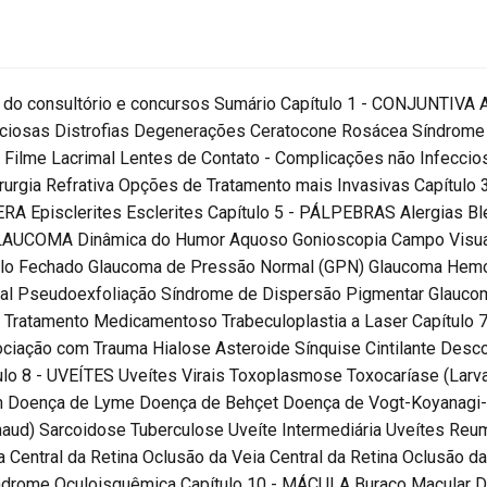
ia do consultório e concursos Sumário Capítulo 1 - CONJUNTIVA A
ecciosas Distrofias Degenerações Ceratocone Rosácea Síndrom
e Filme Lacrimal Lentes de Contato - Complicações não Infeccio
Cirurgia Refrativa Opções de Tratamento mais Invasivas Capítul
RA Episclerites Esclerites Capítulo 5 - PÁLPEBRAS Alergias Ble
 GLAUCOMA Dinâmica do Humor Aquoso Gonioscopia Campo Visual
ulo Fechado Glaucoma de Pressão Normal (GPN) Glaucoma Hemo
ral Pseudoexfoliação Síndrome de Dispersão Pigmentar Glauco
o Tratamento Medicamentoso Trabeculoplastia a Laser Capítulo
ciação com Trauma Hialose Asteroide Sínquise Cintilante Descol
ulo 8 - UVEÍTES Uveítes Virais Toxoplasmose Toxocaríase (Larva
n Doença de Lyme Doença de Behçet Doença de Vogt-Koyanagi-H
naud) Sarcoidose Tuberculose Uveíte Intermediária Uveítes Reu
entral da Retina Oclusão da Veia Central da Retina Oclusão da
 Síndrome Oculoisquêmica Capítulo 10 - MÁCULA Buraco Macular 