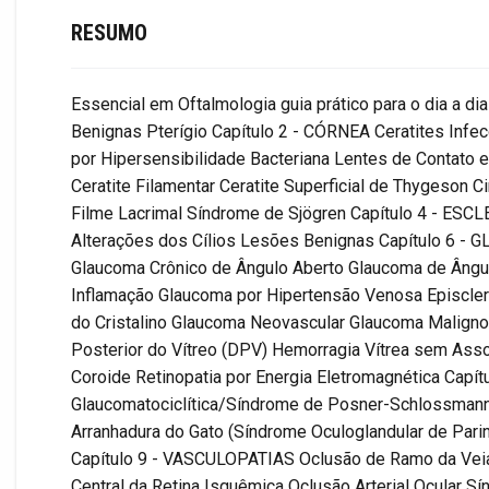
RESUMO
Essencial em Oftalmologia guia prático para o dia a d
Benignas Pterígio Capítulo 2 - CÓRNEA Ceratites Inf
por Hipersensibilidade Bacteriana Lentes de Contato 
Ceratite Filamentar Ceratite Superficial de Thygeson 
Filme Lacrimal Síndrome de Sjögren Capítulo 4 - ESCLE
Alterações dos Cílios Lesões Benignas Capítulo 6 -
Glaucoma Crônico de Ângulo Aberto Glaucoma de Âng
Inflamação Glaucoma por Hipertensão Venosa Episcle
do Cristalino Glaucoma Neovascular Glaucoma Malign
Posterior do Vítreo (DPV) Hemorragia Vítrea sem Asso
Coroide Retinopatia por Energia Eletromagnética Capít
Glaucomatociclítica/Síndrome de Posner-Schlossman
Arranhadura do Gato (Síndrome Oculoglandular de Pari
Capítulo 9 - VASCULOPATIAS Oclusão de Ramo da Veia C
Central da Retina Isquêmica Oclusão Arterial Ocular