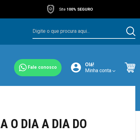
Site
100% SEGURO
Olá!
Fale conosco
Minha conta
 O DIA A DIA DO