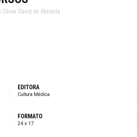
o César David de Almeida
EDITORA
Cultura Médica
FORMATO
24 x 17