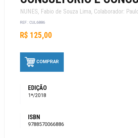
NUNES, Fabio de Souza Lima, Colaborador: Paul
REF.: CUL6886
R$ 125,00
COMPRAR
EDIÇÃO
1ª/2018
ISBN
9788570066886