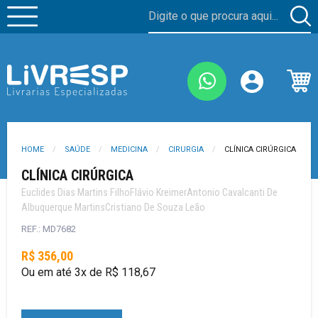
HOME
SAÚDE
MEDICINA
CIRURGIA
CLÍNICA CIRÚRGICA
CLÍNICA CIRÚRGICA
Euclides Dias Martins FilhoFlávio KreimerAntonio Cavalcanti De
Albuquerque MartinsCristiano De Souza Leão
REF.: MD7682
R$ 356,00
Ou em até 3x de R$ 118,67