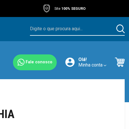
Site
100% SEGURO
Olá!
Fale conosco
Minha conta
HIA