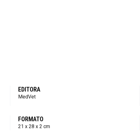
EDITORA
MedVet
FORMATO
21 x 28 x 2 cm