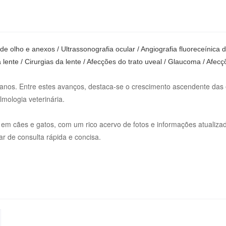
 olho e anexos / Ultrassonografia ocular / Angiografia fluoreceínica do 
ente / Cirurgias da lente / Afecções do trato uveal / Glaucoma / Afecç
0 anos. Entre estes avanços, destaca-se o crescimento ascendente das 
lmologia veterinária.
 em cães e gatos, com um rico acervo de fotos e informações atualizad
r de consulta rápida e concisa.