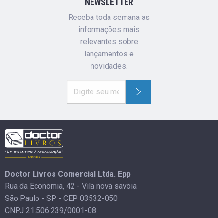
NEWSLETTER
Receba toda semana as
informações mais
relevantes sobre
lançamentos e
novidades.
Doctor Livros Comercial Ltda. Epp
Rua da Economia, 42 - Vila nova savoia
São Paulo - SP - CEP 03532-050
CNPJ 21.506.239/0001-08