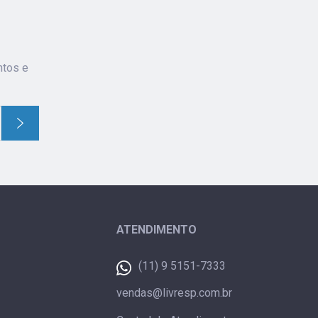
ntos e
ATENDIMENTO
(11) 9 5151-7333
vendas@livresp.com.br