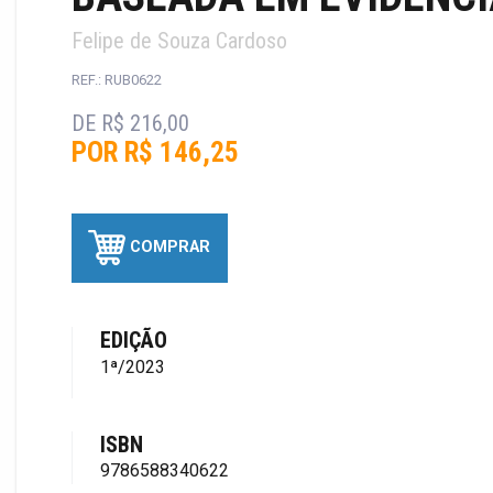
Felipe de Souza Cardoso
REF.: RUB0622
DE R$ 216,00
POR R$ 146,25
COMPRAR
EDIÇÃO
1ª/2023
ISBN
9786588340622